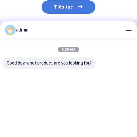
Tiếp tục
admin
Sản Phẩm Khuyến Cáo
6:30 AM
Good day, what product are you looking for?
Thép làm thêm sắt
Chất khử oxy FeSi
Chất khử màu
silic slag hiệu ứng
Ferro Xỉ silic để
FeSi Xỉ để đúc
khử oxy hóa tốt
luyện thép
Giá tốt nhất
Giá tốt nhất
Giá tốt n