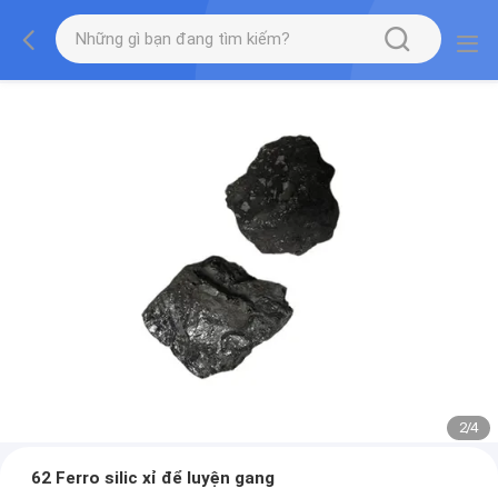
2
/
4
62 Ferro silic xỉ để luyện gang