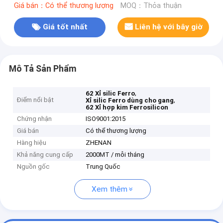
Giá bán：Có thể thương lượng
MOQ：Thỏa thuận
Giá tốt nhất
Liên hệ với bây giờ
Mô Tả Sản Phẩm
,
62 Xỉ silic Ferro
Điểm nổi bật
,
Xỉ silic Ferro dùng cho gang
62 Xỉ hợp kim Ferrosilicon
Chứng nhận
ISO9001:2015
Giá bán
Có thể thương lượng
Hàng hiệu
ZHENAN
Khả năng cung cấp
2000MT / mỗi tháng
Nguồn gốc
Trung Quốc
Xem thêm