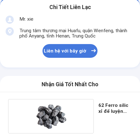
Chi Tiết Liên Lạc
Mr. xie
Trung tâm thương mại Huafu, quận Wenfeng, thành
phố Anyang, tỉnh Henan, Trung Quốc
Liên hệ với bây giờ
Nhận Giá Tốt Nhất Cho
62 Ferro silic
xỉ để luyện
gang