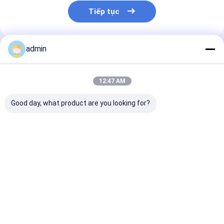
Tiếp tục
admin
Sản Phẩm Khuyến Cáo
12:47 AM
Good day, what product are you looking for?
Thép làm thêm sắt
Chất khử oxy FeSi
Chất khử màu
silic slag hiệu ứng
Ferro Xỉ silic để
FeSi Xỉ để đúc
khử oxy hóa tốt
luyện thép
Giá tốt nhất
Giá tốt nhất
Giá tốt n