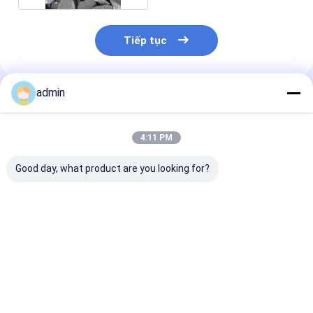
Tiếp tục
admin
Sản Phẩm Khuyến Cáo
4:11 PM
Good day, what product are you looking for?
Ferro Silicon Nitride
Ferro silicon nitride
Vật liệu chịu l
FeSiN cho ngành
FeSiN cho đúc thép
Nitrua Sắt Sil
công nghiệp luyện
ngăn ngừa nứt và cải
FeSiN Chịu nhi
kim và thép
thiện sự ổn định
Chống oxy hóa
nhiệt Nhà cung cấp
Chống mài mò
Giá tốt nhất
Giá tốt nhất
Giá tốt n
vật liệu lửa
ngành thép