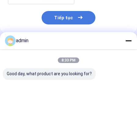
Tiếp tục
admin
Sản Phẩm Khuyến Cáo
8:33 PM
Good day, what product are you looking for?
Nhựa magiê chất
Magnesium Ingot -
Nguồn gốc Tr
lượng cao 99,95 để
Độ tinh khiết cao cho
Quốc Độ tinh k
sử dụng hợp kim
các ứng dụng hợp
cao 99,9% Mg 
công nghiệp
kim đáng tin cậy
phẩm kim loại
Magnesium Ng
Giá tốt nhất
Giá tốt nhất
Giá tốt n