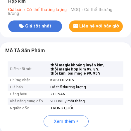
Hợp kim
Giá bán：Có thể thương lượng
MOQ：Có thể thương
lượng
Giá tốt nhất
Liên hệ với bây giờ
Mô Tả Sản Phẩm
,
thỏi magie khoáng luyện kim
Điểm nổi bật
,
,
thỏi magie hợp kim 99
8%
,
thỏi kim loại magie 99
95%
Chứng nhận
ISO9001:2015
Giá bán
Có thể thương lượng
Hàng hiệu
ZHENAN
Khả năng cung cấp
2000MT / mỗi tháng
Nguồn gốc
TRUNG QUỐC
Xem thêm