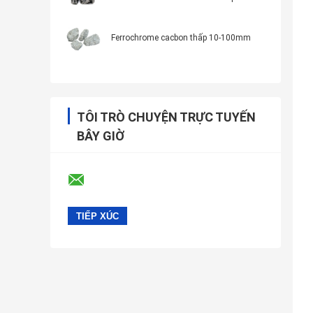
Ferrochrome cacbon thấp 10-100mm
TÔI TRÒ CHUYỆN TRỰC TUYẾN
BÂY GIỜ