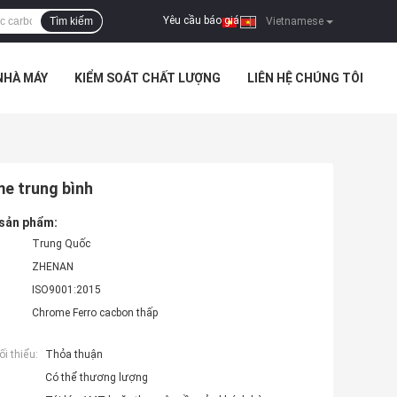
Yêu cầu báo giá
Tìm kiếm
|
Vietnamese
NHÀ MÁY
KIỂM SOÁT CHẤT LƯỢNG
LIÊN HỆ CHÚNG TÔI
e trung bình
 sản phẩm:
Trung Quốc
ZHENAN
ISO9001:2015
Chrome Ferro cacbon thấp
i thiểu:
Thỏa thuận
Có thể thương lượng