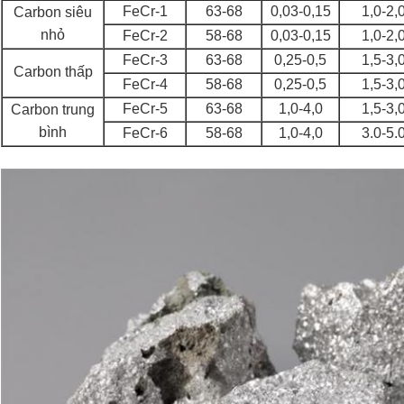
FeCr-1
63-68
0,03-0,15
1,0-2,
Carbon siêu
nhỏ
FeCr-2
58-68
0,03-0,15
1,0-2,
FeCr-3
63-68
0,25-0,5
1,5-3,
Carbon thấp
FeCr-4
58-68
0,25-0,5
1,5-3,
FeCr-5
63-68
1,0-4,0
1,5-3,
Carbon trung
bình
FeCr-6
58-68
1,0-4,0
3.0-5.