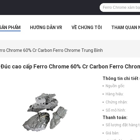
SẢN PHẨM
HƯỚNG DẪN VR
VỀ CHÚNG TÔI
THAM QUAN 
ÁC TRƯỜNG HỢP
rro Chrome 60% Cr Carbon Ferro Chrome Trung Bình
Đúc cao cấp Ferro Chrome 60% Cr Carbon Ferro Chrom
Thông tin chi tiết
Nguồn gốc:
Hàng hiệu:
Chứng nhận:
Số mô hình:
Thanh toán:
Số lượng đặt hàng tố
Giá bán: