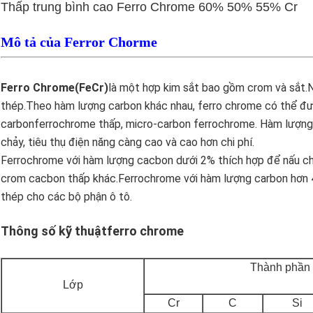
Thấp trung bình cao Ferro Chrome 60% 50% 55% Cr
Mô tả của Ferror Chorme
Ferro C
hrome
(
FeCr)
là một hợp kim sắt bao gồm crom và sắt.N
thép.
Theo hàm lượng carbon khác nhau, ferro chrome có thể đượ
carbonferrochrome thấp, micro-carbon ferrochrome. Hàm lượng 
chảy, tiêu thụ điện năng càng cao và cao hơn
chi phí.
Ferrochrome với hàm lượng cacbon dưới 2% thích hợp để nấu chảy
crom cacbon thấp khác.Ferrochrome với hàm lượng carbon hơn 
thép cho các bộ phận ô tô.
Thông số kỹ thuật
ferro chrome
Thành phần 
Lớp
Cr
C
Si