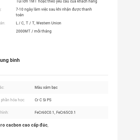
Túi lớn 1MT hoặc theo yêu cầu của khách hàng
:
7-10 ngày làm việc sau khi nhận được thanh
toán
án:
L / C, T / T, Western Union
2000MT / mỗi tháng
ung bình
ắc:
Màu xám bạc
phần hóa học:
Cr C Si PS
hình:
FeCr60C0.1, FeCr65C0.1
ro cacbon cao cấp đúc
,